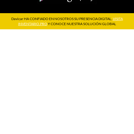
Davicar
HA CONFIADO EN NOSOTROS SU PRESENCIA DIGITAL.
VISITA
INVENTARIO.PRO
Y CONOCE NUESTRA SOLUCIÓN GLOBAL