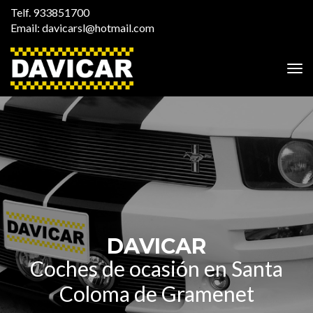
Telf.
933851700
Email:
davicarsl@hotmail.com
DAVICAR
Coches de ocasión en Santa
Coloma de Gramenet